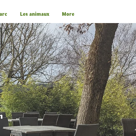
arc
Les animaux
More
m