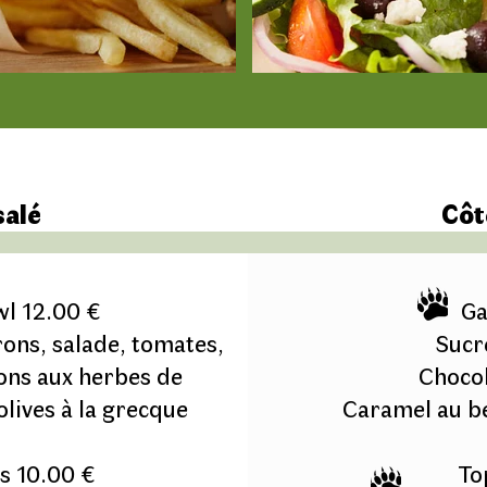
salé
Côt
l 12.00 €
Ga
rons, salade, tomates,
Sucr
ons aux herbes de
Chocol
olives à la grecque
Caramel au be
s 10.00 €
To