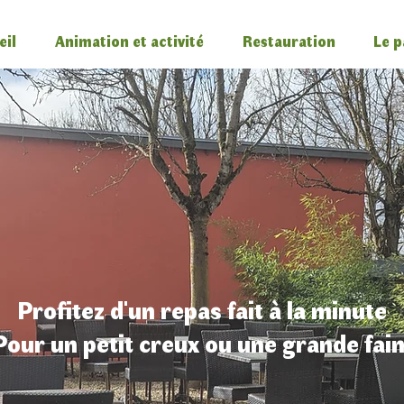
eil
Animation et activité
Restauration
Le p
Profitez d'un repas fait à la minute
Pour un petit creux ou une grande fai