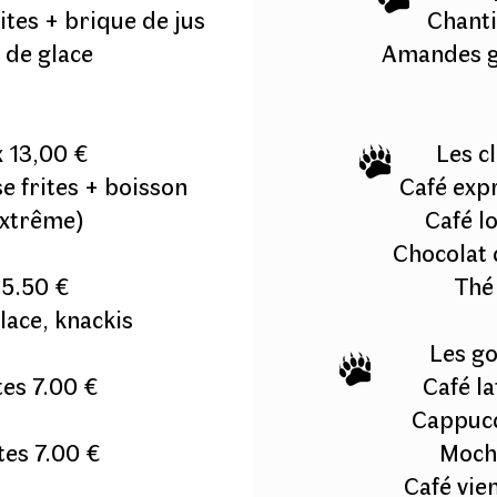
ites + brique de jus
Chanti
 de glace
Amandes gr
 13,00 €
Les c
e frites + boisson
Café exp
Extrême)
Café l
Chocolat 
 5.50 €
Thé
lace, knackis
Les g
tes 7.00 €
Café la
Cappucc
tes 7.00 €
Moch
Café vie