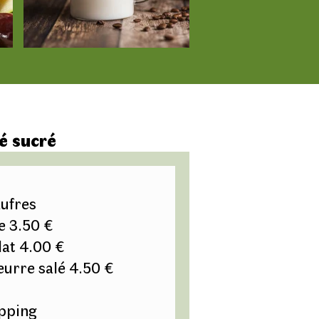
é sucré
ufres
e 3.50 €
at 4.00 €
urre salé 4.50 €
pping