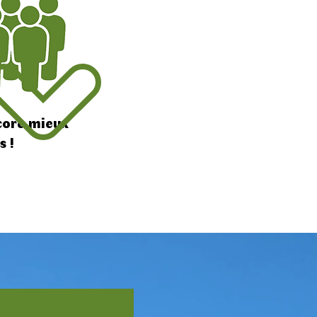
ncore mieux
s !