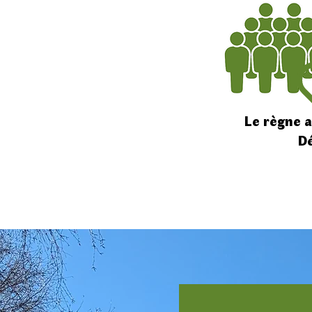
​Le règne 
Dé