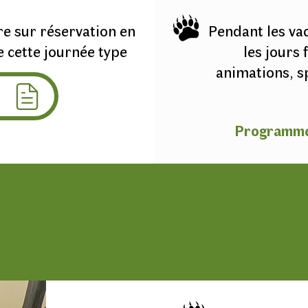
re sur réservation en
Pendant les va
e cette journée type
les jours 
animations, sp
e
Programme a