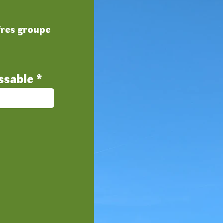
fres groupe
ssable