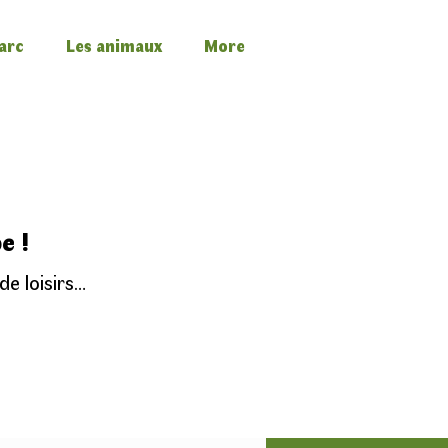
arc
Les animaux
More
e !
 de loisirs…